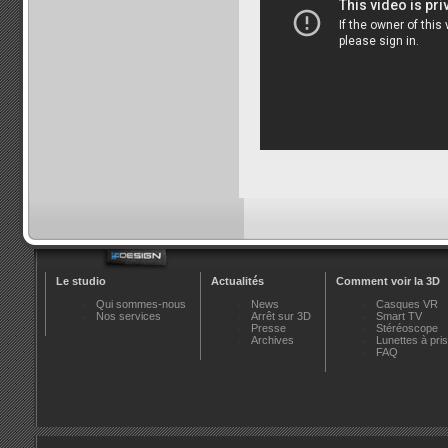
Le studio
Actualités
Comment voir la 3D
Qui sommes-nous
News
Casques VR
Nos services
Arrêt sur 3D
Smart TV
Presse
Stéréoscope
Archives
Lunettes à pr
FAQ