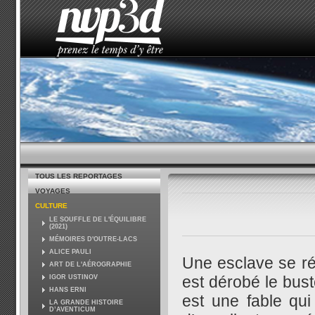
ACCUEIL
LE STUDIO
ACTUALITÉS
COMMENT 
TOUS LES REPORTAGES
VOYAGES
CULTURE
LE SOUFFLE DE L'ÉQUILIBRE
(2021)
MÉMOIRES D'OUTRE-LACS
ALICE PAULI
Une esclave se ré
ART DE L'AÉROGRAPHIE
est dérobé le bus
IGOR USTINOV
HANS ERNI
est une fable qui
LA GRANDE HISTOIRE
D’AVENTICUM