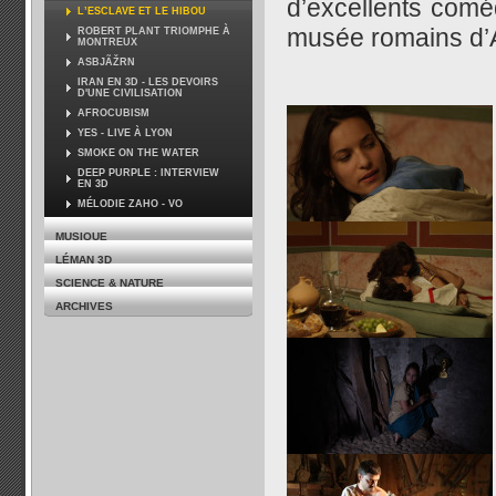
d’excellents comé
L’ESCLAVE ET LE HIBOU
musée romains d’
ROBERT PLANT TRIOMPHE À
MONTREUX
ASBJÃŽRN
IRAN EN 3D - LES DEVOIRS
D'UNE CIVILISATION
AFROCUBISM
YES - LIVE À LYON
SMOKE ON THE WATER
DEEP PURPLE : INTERVIEW
EN 3D
MÉLODIE ZAHO - VO
MUSIQUE
LÉMAN 3D
SCIENCE & NATURE
ARCHIVES