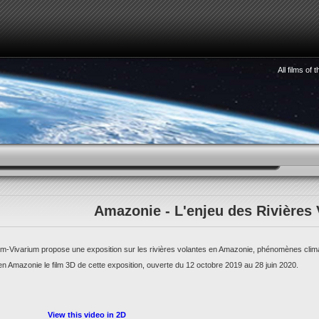
All films of
HOW TO SEE 3D
WATCHMAKING
STORIES
S
Amazonie - L'enjeu des Rivières 
-Vivarium propose une exposition sur les rivières volantes en Amazonie, phénomènes climat
n Amazonie le film 3D de cette exposition, ouverte du 12 octobre 2019 au 28 juin 2020.
View this video in 2D