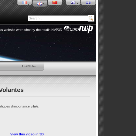
 this website were shot by the studio NVP3D
HOP
CONTACT
Volantes
iques d'importance vitale.
View this video in 3D