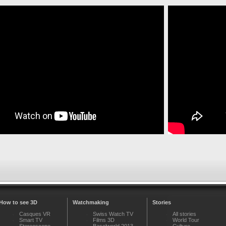
How to see 3D
Watchmaking
Stories
Casques VR
Swiss Watch TV
All stories
Smart TV
Films 3D
World Tour