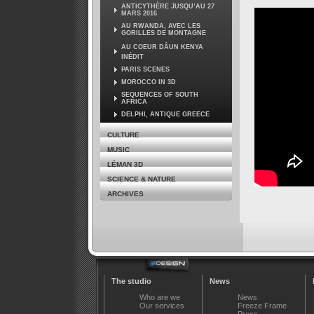
ANTICYTHÈRE JUSQU’AU 27
MARS 2016
AU RWANDA, AVEC LES
GORILLES DE MONTAGNE
AU COEUR DÂUN KENYA
INÉDIT
PARIS SCENES
MOROCCO IN 3D
SEQUENCES OF SOUTH
AFRICA
DELPHI, ANTIQUE GREECE
CULTURE
MUSIC
LÉMAN 3D
SCIENCE & NATURE
ARCHIVES
The studio
News
Who are we
News
Our services
Freeze Frame